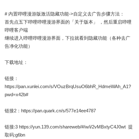
# 内置哔哩漫游版激活隐藏功能->自定义去广告步骤方法：
首先点五下哔哩哔哩漫游界面的「关于版本」 ，然后重启哔哩
哔哩客户端
继续进入哔哩哔哩漫游界面，下拉就看到隐藏功能（各种去广
告净化功能）
下载地址：
链接：
https://pan.xunlei.com/s/VOuzBrqUsuO6bhR_HdmeWAh_A1?
pwd=x42b#
链接2：
https://pan.quark.cn/s/577e14ee4787
链接:3
https://yun.139.com/shareweb/#/w/i/2vMBxtyC4J0wt
提
取码:g6bn