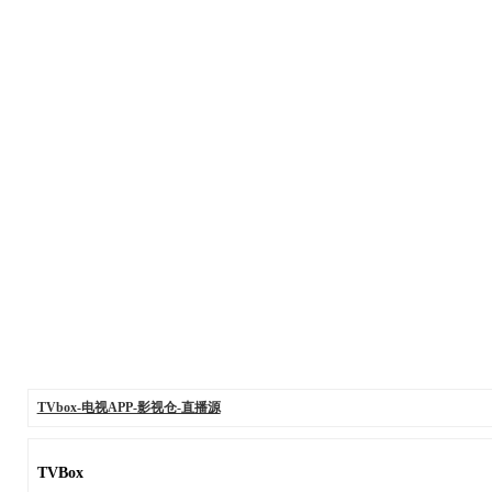
TVbox-电视APP-影视仓-直播源
TVBox