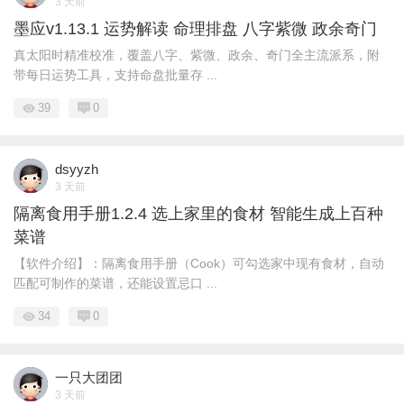
3 天前
墨应v1.13.1 运势解读 命理排盘 八字紫微 政余奇门
真太阳时精准校准，覆盖八字、紫微、政余、奇门全主流派系，附
带每日运势工具，支持命盘批量存 ...
39
0
dsyyzh
3 天前
隔离食用手册1.2.4 选上家里的食材 智能生成上百种
菜谱
【软件介绍】：隔离食用手册（Cook）可勾选家中现有食材，自动
匹配可制作的菜谱，还能设置忌口 ...
34
0
一只大团团
3 天前