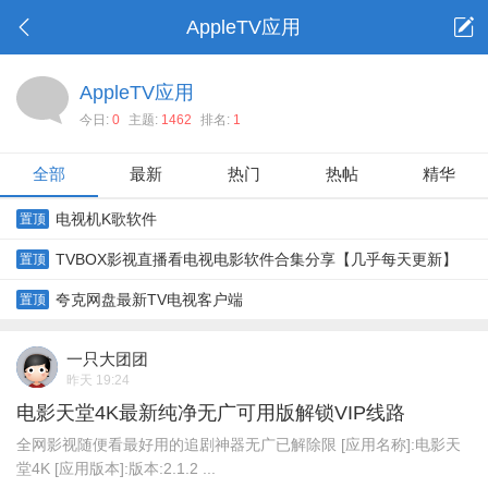
AppleTV应用
AppleTV应用
今日:
0
主题:
1462
排名:
1
全部
最新
热门
热帖
精华
电视机K歌软件
置顶
TVBOX影视直播看电视电影软件合集分享【几乎每天更新】
置顶
22G
夸克网盘最新TV电视客户端
置顶
一只大团团
昨天 19:24
电影天堂4K最新纯净无广可用版解锁VIP线路
全网影视随便看最好用的追剧神器无广已解除限 [应用名称]:电影天
堂4K [应用版本]:版本:2.1.2 ...