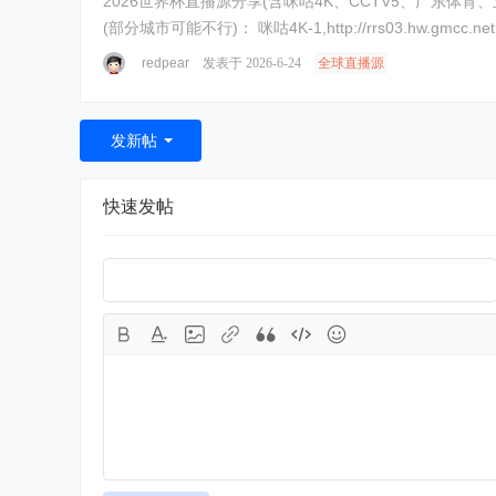
2026世界杯直播源分享(含咪咕4K、CCTV5、广东体育、五星体育等) 移动网络可用： 咪咕视频4K,http://r.jdshipin.com/ln4xk 咪咕视频4K-2,http://r.jdsh
(部分城市可能不行)： 咪咕4K-1,http://rrs03.hw.gmcc.net:808
redpear
发表于 2026-6-24
全球直播源
发新帖
快速发帖