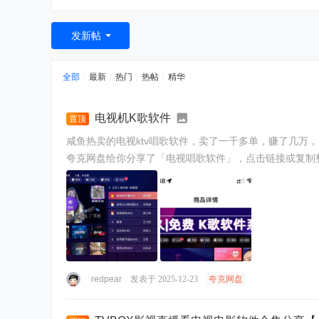
bo
x-
发新帖
电
视
全部
|
最新
|
热门
|
热帖
|
精华
A
P
电视机K歌软件
置顶
P-
咸鱼热卖的电视ktv唱歌软件，卖了一千多单，赚了几万， 很多店铺都在卖，客单价也比较高。 特别推荐里面的爱唱KT
影
夸克网盘给你分享了「电视唱歌软件」，点击链接或复制整段内容，打
视
仓
-
直
播
源
redpear
发表于 2025-12-23
夸克网盘