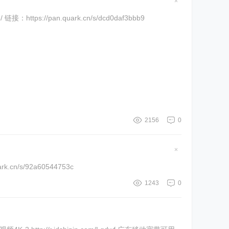
隐
藏
/pan.quark.cn/s/dcd0daf3bbb9
置
顶
帖
2156
0
隐
藏
https://pan.quark.cn/s/92a60544753c
置
顶
帖
1243
0