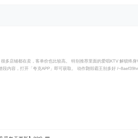
V 解锁终身VIP权限 收录了超 60 万首歌曲 不限次数不限时长。 我用
开「夸克APP」即可获取。 动作翾瑴霸王别多好 /~8aef39hmxZ~:/