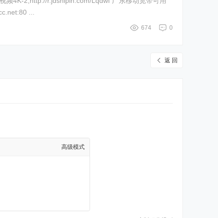
net:80 ...
674
0
返 回
高级模式