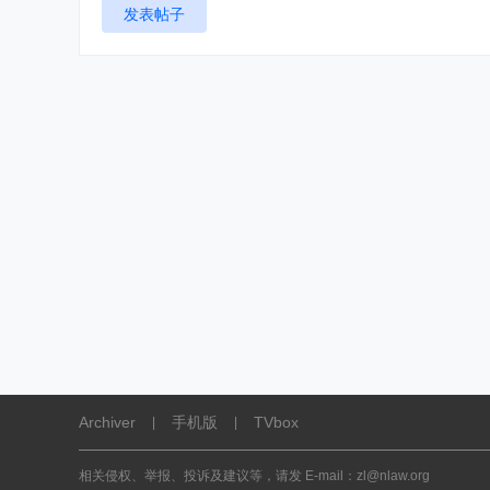
发表帖子
Archiver
手机版
TVbox
|
|
相关侵权、举报、投诉及建议等，请发 E-mail：
zl@nlaw.org