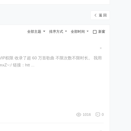
返 回
全部主题
排序方式
全部时间
新窗
隐
藏
置
顶
 链接：htt ...
帖
1016
0