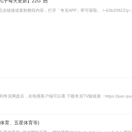
几乎每天更新】22G
内容，打开「夸克APP」即可获取。 /~63b339ZZIy~:/ 链接：https:/
夸克网盘支持电视播放视频，且清晰度可达4K，保存视频到夸克网盘后，在电视客户端可以看 下载夸克TV版链接：
东体育、五星体育等)